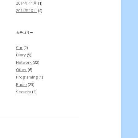
2014年11月
(1)
2014年10月
(4)
カテゴリー
Car
(2)
Diary
(5)
Network
(32)
Other
(6)
Programing
(1)
Radio
(23)
Security
(3)