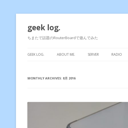
geek log.
ちまたで話題のRouterBoardで遊んでみた
GEEK LOG.
ABOUT ME.
SERVER
RADIO
MONTHLY ARCHIVES:
8月 2016