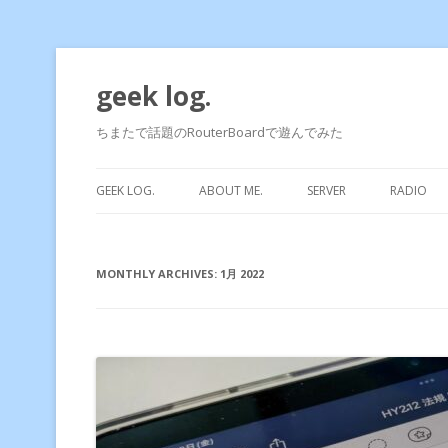
geek log.
ちまたで話題のRouterBoardで遊んでみた
GEEK LOG.
ABOUT ME.
SERVER
RADIO
MONTHLY ARCHIVES:
1月 2022