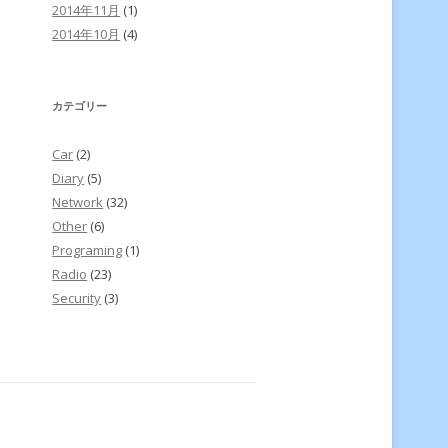
2014年11月
(1)
2014年10月
(4)
カテゴリー
Car
(2)
Diary
(5)
Network
(32)
Other
(6)
Programing
(1)
Radio
(23)
Security
(3)