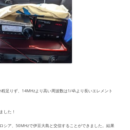
m程足りず、14MHzより高い周波数は1/4λより長いエレメント
きました！
でロシア、50MHzで伊豆大島と交信することができました。結果