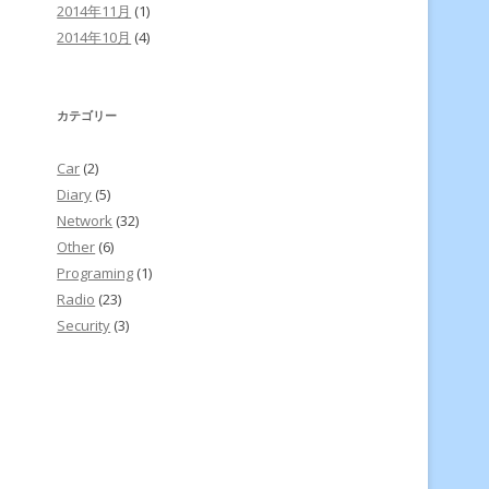
2014年11月
(1)
2014年10月
(4)
カテゴリー
Car
(2)
Diary
(5)
Network
(32)
Other
(6)
Programing
(1)
Radio
(23)
Security
(3)