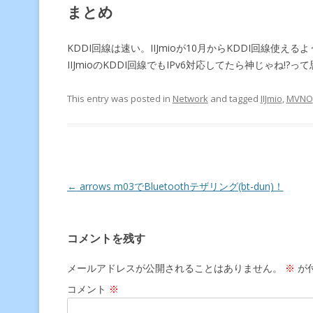
まとめ
KDDI回線は速い。IIJmioが10月からKDDI回線使
IIJmioのKDDI回線でもIPv6対応してたら神じゃね!?っ
This entry was posted in
Network
and tagged
IIJmio
,
MVNO
Post navigation
←
arrows m03でBluetoothテザリング(bt-dun)！
コメントを残す
メールアドレスが公開されることはありません。
※
が
コメント
※