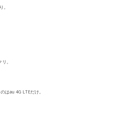
り。
クリ。
au 4G LTEだけ。