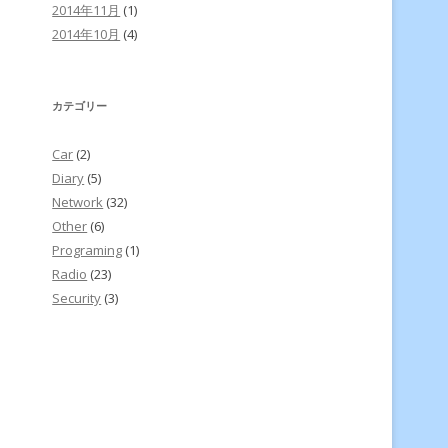
2014年11月
(1)
2014年10月
(4)
カテゴリー
Car
(2)
Diary
(5)
Network
(32)
Other
(6)
Programing
(1)
Radio
(23)
Security
(3)